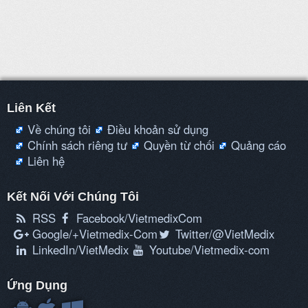
Thuốc làm se da
Thuốc tác động đến biệt hóa và tăng sinh
của da
Thuốc chữa ghẻ, chấy rận
Thuốc chặn tia cực tím
Liên Kết
Thuốc bôi ngoài chống virus
Về chúng tôi
Điều khoản sử dụng
Chính sách riêng tư
Quyền từ chối
Quảng cáo
Thuốc dùng chẩn đoán
Liên hệ
Thuốc chuyên khoa mắt
Kết Nối Với Chúng Tôi
Thuốc cản quang dùng trong chẩn đoán X-
RSS
Facebook/VietmedixCom
Quang
Google/+Vietmedix-Com
Twitter/@VietMedix
LinkedIn/VietMedix
Youtube/Vietmedix-com
Thuốc sát khuẩn
Thuốc lợi tiểu
Ứng Dụng
Thuốc lợi tiểu quai