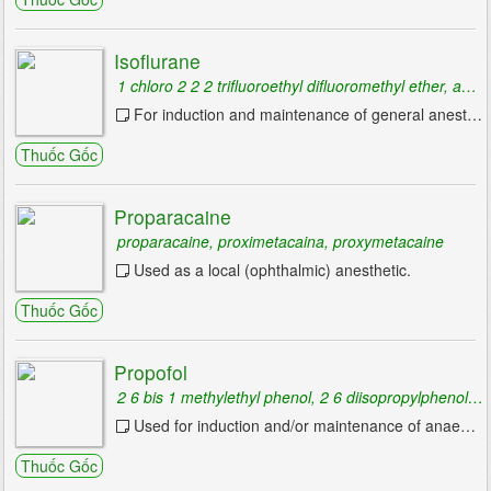
Thuốc chống nhiễm khuẩn
Isoflurane
Thuốc nhóm beta-lactam
1 chloro 2 2 2 trifluoroethyl difluoromethyl ether, aerrane, ethane
For induction and maintenance of general anesthesia.
Thuốc nhóm aminoglycosid
Thuốc Gốc
Thuốc nhóm phenicol
Thuốc nhóm nitroimidazol
Proparacaine
proparacaine, proximetacaina, proxymetacaine
Thuốc nhóm lincosamid
Used as a local (ophthalmic) anesthetic.
Thuốc nhóm macrolid
Thuốc Gốc
Thuốc nhóm quinolon
Propofol
Thuốc nhóm sulfamid
2 6 bis 1 methylethyl phenol, 2 6 diisopropylphenol, diprivan
Thuốc nhóm nitrofuran
Used for induction and/or maintenance of anaesthesia and for management of refractory status epilepticus.
Thuốc nhóm tetracyclin
Thuốc Gốc