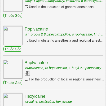
Thuốc giảm đau, Thuốc hạ sốt, chống viêm
ethyl 1 alpha methylbenzyl imidazole 5 carboxylate, ethyl 1 methylbenzyl imidazole 5 carboxylate, etomidate
không steroid
Used in the induction of general anesthesia.
Thuốc giảm đau không opioid
Thuốc Gốc
Thuốc giảm đau có opioid
Ropivacaine
Thuốc điều trị Gút
s 1 propyl 2 6 pipecoloxylidide, s ropivacaine, l n n propylpipecolic acid 2 6 xylidide
Used in obstetric anesthesia and regional anesthesia for surgery.
Thuốc chống thoái hóa khớp
Thuốc Gốc
Thuốc chống thấp khớp
Thuốc chống loãng xương
Bupivacaine
bupivacaine, rs bupivacaine, 1 butyl 2 6 pipecoloxylidide
Thuốc điều trị xương khớp khác
For the production of local or regional anesthesia or analgesia for surgery, for oral surgery procedures, for diagnostic and therapeutic procedures, and for obstetrical procedures.
Thuốc chống viêm khác
Thuốc Gốc
Thuốc chống dị ứng & dùng trong các trường
hợp quá mẫn
Hexylcaine
cyclaine, hexilcaina, hexylcaine
Thuốc chống dị ứng