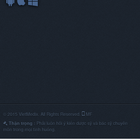
Thuốc lợi tiểu thiazid
Thuốc lợi tiểu giữ kali
Thuốc lợi tiểu thẩm thấu
Thuốc đường tiêu hóa
Thuốc kháng acid, Thuốc chống loét khác tác
dụng trên đường tiêu hóa
Thuốc chống nôn
Thuốc gây nôn
Thuốc chống co thắt
© 2015 VietMedix. All Rights Reserved.
MF
Thuốc tẩy, nhuận tràng
Thận trọng :
Phải luôn hỏi ý kiến dược sỹ và bác sỹ chuyên
Thuốc tiêu chảy
môn trong mọi tình huống.
Thuốc điều trị trĩ