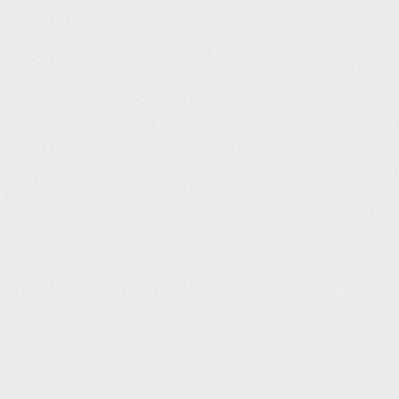
Liên Kết
Về chúng tôi
Điều khoản sử dụng
Chính sách riêng tư
Quyền từ chối
Quảng cáo