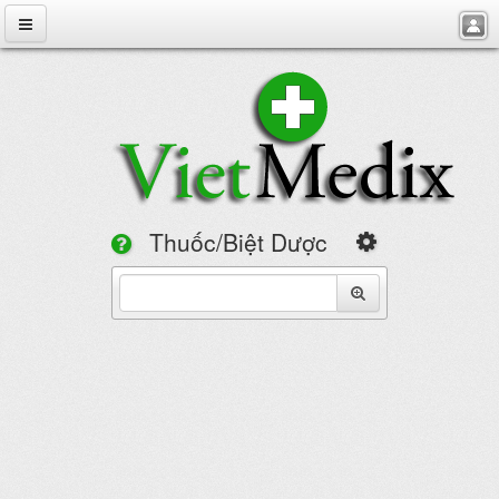
VietMedix
Thuốc
Bệnh
Chuyên Đề
Hỏi Đáp
Thuốc/Biệt Dược
Danh Bạ
Tìm theo
Tuyển Dụng
Cảnh báo lái xe