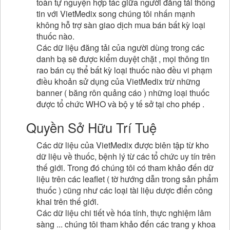
toàn tự nguyện hợp tác giữa người đăng tải thông
tin với VietMedix song chúng tôi nhấn mạnh
không hỗ trợ sàn giao dịch mua bán bất kỳ loại
thuốc nào.
Các dữ liệu đăng tải của người dùng trong các
danh bạ sẽ được kiểm duyệt chặt , mọi thông tin
rao bán cụ thể bất kỳ loại thuốc nào đều vi phạm
điều khoản sử dụng của VietMedix trừ những
banner ( băng rôn quảng cáo ) những loại thuốc
được tổ chức WHO và bộ y tế sở tại cho phép .
Quyền Sở Hữu Trí Tuệ
Các dữ liệu của VietMedix được biên tập từ kho
dữ liệu về thuốc, bệnh lý từ các tổ chức uy tín trên
thế giới. Trong đó chúng tôi có tham khảo đến dữ
liệu trên các leaflet ( tờ hướng dẫn trong sản phẩm
thuốc ) cũng như các loại tài liệu dược điển công
khai trên thế giới.
Các dữ liệu chi tiết về hóa tính, thực nghiệm lâm
sàng ... chúng tôi tham khảo đến các trang y khoa