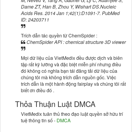
M, Neveu V, Tang A, Gabriel G, Ly C, Adamjee S,
Dame ZT, Han B, Zhou Y, Wishart DS.Nucleic
Acids Res. 2014 Jan 1;42(1):D1091-7. PubMed
ID: 24203711
Trích dẫn tác quyền từ ChemSpider :
ChemSpider API : chemical structure 3D viewer
Mọi dữ liệu của VietMedix đều được dịch và biên
tập rất kỹ lưỡng và đặc biệt miễn phí nhưng điều
đó không có nghĩa bạn tái đăng tải dữ liệu của
chúng tôi mà không trích dẫn nguồn gốc. Việc
trích dẫn là một hành động fairplay và chúng tôi rất
biết ơn điều đó .
Thỏa Thuận Luật DMCA
VietMedix tuân thủ theo đạo luật quyền sở hữu trí
tuệ thông tin số -
DMCA