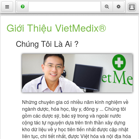
VietMedix
Thuốc
Giới Thiệu VietMedix®
Bệnh
Chúng Tôi Là Ai ?
Chuyên Đề
Hỏi Đáp
Danh Bạ
Tuyển Dụng
Những chuyên gia có nhiều năm kinh nghiệm về
ngành dược, hóa học, tây y, đông y ... Chúng tôi
gồm các dược sỹ, bác sỹ trong và ngoài nước
cộng tác tự nguyện dựa trên tinh thần xây dựng
kho dữ liệu về y học tiên tiến nhất được cập nhật
liên tục, chi tiết nhất, được Việt hóa và nội địa hóa