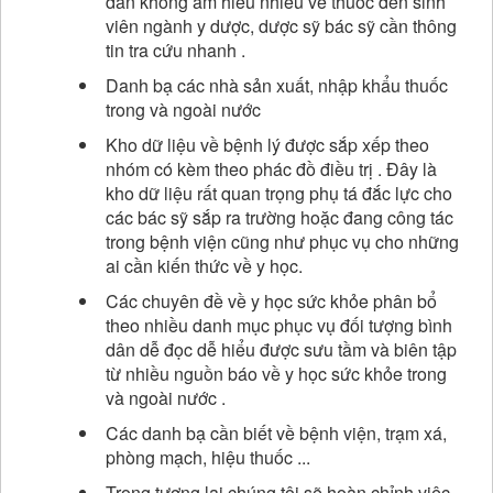
dân không am hiểu nhiều về thuốc đến sinh
viên ngành y dược, dược sỹ bác sỹ cần thông
tin tra cứu nhanh .
Danh bạ các nhà sản xuất, nhập khẩu thuốc
trong và ngoài nước
Kho dữ liệu về bệnh lý được sắp xếp theo
nhóm có kèm theo phác đồ điều trị . Đây là
kho dữ liệu rất quan trọng phụ tá đắc lực cho
các bác sỹ sắp ra trường hoặc đang công tác
trong bệnh viện cũng như phục vụ cho những
ai cần kiến thức về y học.
Các chuyên đề về y học sức khỏe phân bổ
theo nhiều danh mục phục vụ đối tượng bình
dân dễ đọc dễ hiểu được sưu tầm và biên tập
từ nhiều nguồn báo về y học sức khỏe trong
và ngoài nước .
Các danh bạ cần biết về bệnh viện, trạm xá,
phòng mạch, hiệu thuốc ...
Trong tương lai chúng tôi sẽ hoàn chỉnh việc