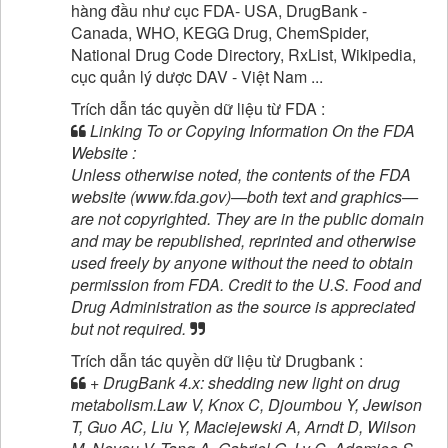
hàng đầu như cục FDA- USA, DrugBank -
Canada, WHO, KEGG Drug, ChemSpider,
National Drug Code Directory, RxList, Wikipedia,
cục quản lý dược DAV - Việt Nam ...
Trích dẫn tác quyền dữ liệu từ FDA :
Linking To or Copying Information On the FDA
Website :
Unless otherwise noted, the contents of the FDA
website (www.fda.gov)—both text and graphics—
are not copyrighted. They are in the public domain
and may be republished, reprinted and otherwise
used freely by anyone without the need to obtain
permission from FDA. Credit to the U.S. Food and
Drug Administration as the source is appreciated
but not required.
Trích dẫn tác quyền dữ liệu từ Drugbank :
+ DrugBank 4.x: shedding new light on drug
metabolism.Law V, Knox C, Djoumbou Y, Jewison
T, Guo AC, Liu Y, Maciejewski A, Arndt D, Wilson