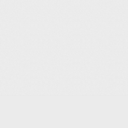
Liên Kết
Về chúng tôi
Điều khoản sử dụng
Chính sách riêng tư
Quyền từ chối
Quảng cáo