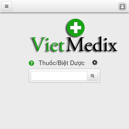
VietMedix
Thuốc
Bệnh
Chuyên Đề
Hỏi Đáp
Thuốc/Biệt Dược
Danh Bạ
Tìm theo
Tuyển Dụng
Cảnh báo lái xe