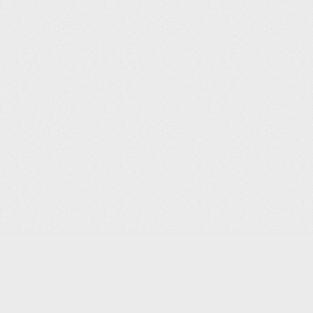
Liên Kết
Về chúng tôi
Điều khoản sử dụng
Chính sách riêng tư
Quyền từ chối
Quảng cáo