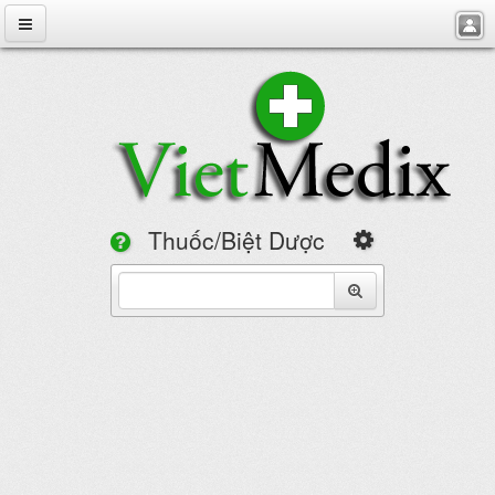
VietMedix
Thuốc
Bệnh
Chuyên Đề
Hỏi Đáp
Thuốc/Biệt Dược
Danh Bạ
Tìm theo
Tuyển Dụng
Cảnh báo lái xe