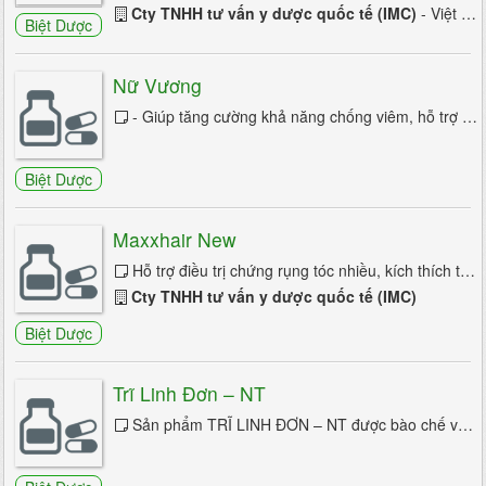
Liệt nửa mặt
Cty TNHH tư vấn y dược quốc tế (IMC)
- Việt Nam
Biệt Dược
Liệt nửa người
Nữ Vương
Lo âu
- Giúp tăng cường khả năng chống viêm, hỗ trợ các liệu pháp điều trị các chứng viêm phần phụ ở phụ nữ: viêm cổ tử cung, viêm đường ...
Loạn dưỡng cơ
Loạn trương lực cơ
Biệt Dược
Múa giật
Maxxhair New
Mộng du
Hỗ trợ điều trị chứng rụng tóc nhiều, kích thích tóc mọc nhanh, chắc khỏe, đào thải các chất độc xâm nhập vào cơ thể do nhuộm, uốn, ...
Cty TNHH tư vấn y dược quốc tế (IMC)
Ngất
Biệt Dược
Nhức đầu
Nhược cơ
Trĩ Linh Đơn – NT
Sản phẩm TRĨ LINH ĐƠN – NT được bào chế với công thức phối hợp độc đáo từ các dược liệu quý, TRĨ LINH ĐƠN – NT có công năng Bổ khí...
Parkinson
Parkinson thứ phát