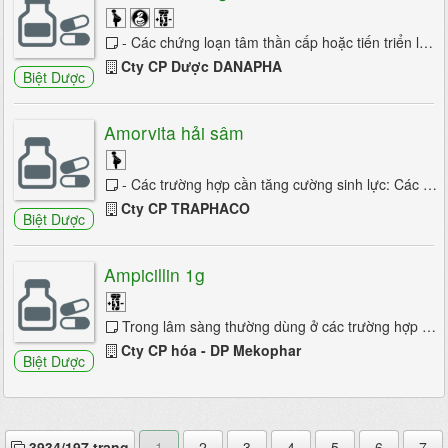
- Các chứng loạn tâm thần cấp hoặc tiến triển lâu dài, tâm thần phân liệt. - Các chứng nôn và buồn nôn sau phẫu thuật do dùng thuốc chống ...
Cty CP Dược DANAPHA
Biệt Dược
Amorvita hải sâm
- Các trường hợp cần tăng cường sinh lực: Các vận động viên thể thao, người hoạt động ở cường độ cao, người làm việc trí óc căng ...
Cty CP TRAPHACO
Biệt Dược
Ampicillin 1g
Trong lâm sàng thường dùng ở các trường hợp sau: - Viêm màng não do trực khuẩn Gram âm. - Viêm đường dẫn mật. - Nhiễm khuẩn đường tiết ...
Cty CP hóa - DP Mekophar
Biệt Dược
3934/197 trang
1
2
3
4
5
6
7