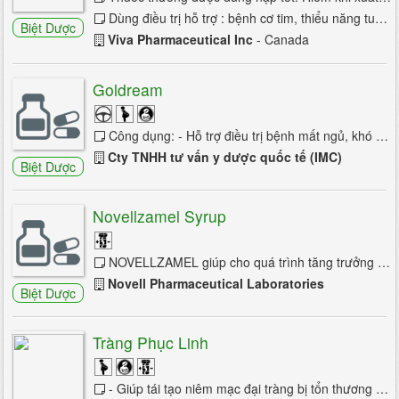
Dùng điều trị hỗ trợ : bệnh cơ tim, thiểu năng tuần hoàn, bệnh thiếu máu ở tim, tăng huyết áp động mạch, chứng loạn nhịp đi kèm thiểu ...
Đau thần kinh tọa
Biệt Dược
Viva Pharmaceutical Inc
- Canada
Động kinh
Goldream
Bại não trẻ em
Chấn thương sọ não
Công dụng: - Hỗ trợ điều trị bệnh mất ngủ, khó ngủ, ngủ không sâu. - Giúp đem lại giấc ngủ tự nhiên và cải thiện chất lượng giấc ...
Cty TNHH tư vấn y dược quốc tế (IMC)
Hội chứng ống cổ tay
Biệt Dược
HC mệt mỏi mạn
Novellzamel Syrup
Hoa mắt chóng mặt
NOVELLZAMEL giúp cho quá trình tăng trưởng của trẻ và phục hồi sức khỏe trong giai đoạn dưỡng bệnh. NOVELLZAMEL là chế phẩm bổ sung dinh ...
Hoa mắt và chóng mặt
Novell Pharmaceutical Laboratories
Biệt Dược
Huntington
Lú lẫn
Tràng Phục Linh
Liệt mặt ngoại biên
- Giúp tái tạo niêm mạc đại tràng bị tổn thương và cân bằng hệ vi khuẩn có ích đường ruột, tăng...