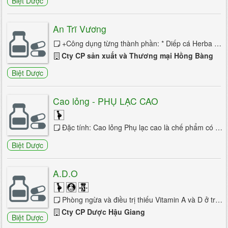
Biệt Dược
Rối loạn giấc ngủ
An Trĩ Vương
+Công dụng từng thành phần: * Diếp cá Herba houttuyniae: có tác dụng thanh nhiệt, giải độc, lợi tiểu, tiêu thũng, sát trùng. Các hoạt chất trong...
700/24 trang
1
2
3
4
5
6
Cty CP sản xuất và Thương mại Hồng Bàng
7
8
9
10
Biệt Dược
Cao lỏng - PHỤ LẠC CAO
Đặc tính: Cao lỏng Phụ lạc cao là chế phẩm có nguồn gốc thảo dược dùng hỗ trợ điều trị lạc nội mạc tử cung thể vừa và nhẹ. Sản ...
Biệt Dược
A.D.O
Phòng ngừa và điều trị thiếu Vitamin A và D ở trẻ em còi xương, chậm mọc răng, suy dinh dưỡng, mắc bệnh nhiễm trùng mãn tính. Rối loạn phát...
Cty CP Dược Hậu Giang
Biệt Dược