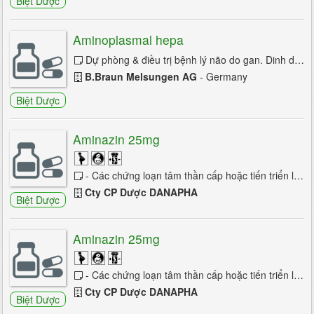
Biệt Dược
Rối loạn giấc ngủ
Aminoplasmal hepa
Dự phòng & điều trị bệnh lý não do gan. Dinh dưỡng đường tĩnh mạch trong bệnh gan, bệnh lý não do gan. Điều chỉnh rối loạn cân bằng acid ...
700/24 trang
1
2
3
4
5
6
B.Braun Melsungen AG
- Germany
7
8
9
10
Biệt Dược
Aminazin 25mg
- Các chứng loạn tâm thần cấp hoặc tiến triển lâu dài, tâm thần phân liệt. - Các chứng nôn và buồn nôn sau phẫu thuật do dùng thuốc chống ...
Cty CP Dược DANAPHA
Biệt Dược
Aminazin 25mg
- Các chứng loạn tâm thần cấp hoặc tiến triển lâu dài, tâm thần phân liệt. - Các chứng nôn và buồn nôn sau phẫu thuật do dùng thuốc chống ...
Cty CP Dược DANAPHA
Biệt Dược