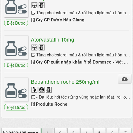
Tăng cholesterol máu & rối loạn lipid máu hỗn hợp. Tăng triglyceride máu. Rối loạn beta - lipoprotein. Tăng cholesterol máu có yếu tố gia đình đồng ...
Cty CP Dược Hậu Giang
Biệt Dược
Atorvastatin 10mg
Tăng cholesterol máu & rối loạn lipid máu hỗn hợp. Tăng triglyceride máu. Rối loạn beta - lipoprotein. Tăng cholesterol máu có yếu tố gia đình đồng ...
Cty CP xuất nhập khẩu Y tế Domesco
- Việt Nam
Biệt Dược
Bepanthene roche 250mg/ml
- Da liễu: hói tóc (từng vùng hoặc lan tỏa), rối loạn dinh dưỡng móng tay & chân, một số bệnh ngoài da (phỏng, bệnh trên da đầu). - Tiêu hóa: ...
Produits Roche
Biệt Dược
2483/125 trang
1
2
3
4
5
6
7