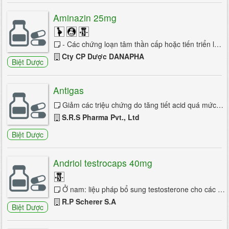
Aminazin 25mg
- Các chứng loạn tâm thần cấp hoặc tiến triển lâu dài, tâm thần phân liệt. - Các chứng nôn và buồn nôn sau phẫu thuật do dùng thuốc chống ...
Cty CP Dược DANAPHA
Biệt Dược
Antigas
Giảm các triệu chứng do tăng tiết acid quá mức như khó tiêu, nóng bỏng vùng thượng vị, chướng bụng, đầy hơi, ợ hơi chua, tăng độ acid, đau...
S.R.S Pharma Pvt., Ltd
Biệt Dược
Andriol testrocaps 40mg
Ở nam: liệu pháp bổ sung testosterone cho các rối loạn suy sinh dục nam nguyên phát hoặc thứ phát như: - Sau khi cắt tinh hoàn. - Nhược tuyến sinh ...
R.P Scherer S.A
Biệt Dược