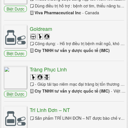
Dùng điều trị hỗ trợ : bệnh cơ tim, thiểu năng tuần hoàn, bệnh thiếu máu ở tim, tăng huyết áp động mạch, chứng loạn nhịp đi kèm thiểu ...
Đau thần kinh tọa
Biệt Dược
Viva Pharmaceutical Inc
- Canada
Động kinh
Goldream
Bại não trẻ em
Chấn thương sọ não
Công dụng: - Hỗ trợ điều trị bệnh mất ngủ, khó ngủ, ngủ không sâu. - Giúp đem lại giấc ngủ tự nhiên và cải thiện chất lượng giấc ...
Cty TNHH tư vấn y dược quốc tế (IMC)
Hội chứng ống cổ tay
Biệt Dược
HC mệt mỏi mạn
Tràng Phục Linh
Hoa mắt chóng mặt
- Giúp tái tạo niêm mạc đại tràng bị tổn thương và cân bằng hệ vi khuẩn có ích đường ruột, tăng...
Hoa mắt và chóng mặt
Cty TNHH tư vấn y dược quốc tế (IMC)
- Việt Nam
Biệt Dược
Huntington
Lú lẫn
Trĩ Linh Đơn – NT
Liệt mặt ngoại biên
Sản phẩm TRĨ LINH ĐƠN – NT được bào chế với công thức phối hợp độc đáo từ các dược liệu quý, TRĨ LINH ĐƠN – NT có công năng Bổ khí...