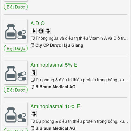
Liệt nửa mặt
Biệt Dược
Liệt nửa người
A.D.O
Lo âu
Loạn dưỡng cơ
Phòng ngừa và điều trị thiếu Vitamin A và D ở trẻ em còi xương, chậm mọc răng, suy dinh dưỡng, mắc bệnh nhiễm trùng mãn tính. Rối loạn phát...
Cty CP Dược Hậu Giang
Loạn trương lực cơ
Biệt Dược
Múa giật
Aminoplasmal 5% E
Mộng du
Dự phòng & điều trị thiếu protein trong bỏng, xuất huyết, hậu phẫu, ung thư, dinh dưỡng kém, bệnh lý dạ dày-tá tràng nhẹ, lành tính, rối ...
Ngất
B.Braun Medical AG
Biệt Dược
Nhức đầu
Nhược cơ
Aminoplasmal 10% E
Parkinson
Dự phòng & điều trị thiếu protein trong bỏng, xuất huyết, hậu phẫu, ung thư, dinh dưỡng kém, bệnh lý dạ dày-tá tràng nhẹ, lành tính, rối ...
Parkinson thứ phát
B.Braun Medical AG