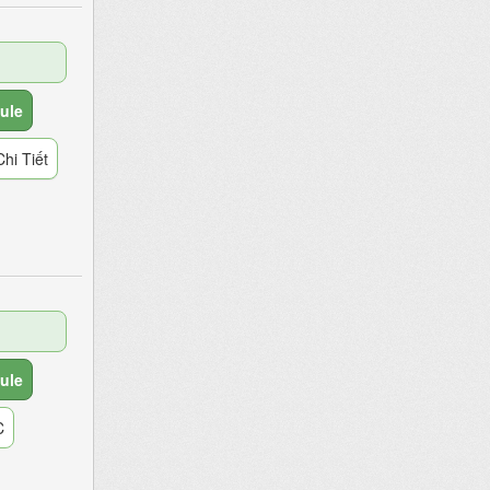
ule
hi Tiết
ule
C