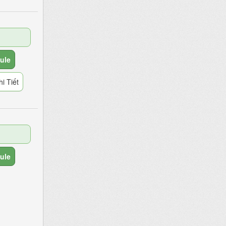
ule
i Tiết
ule