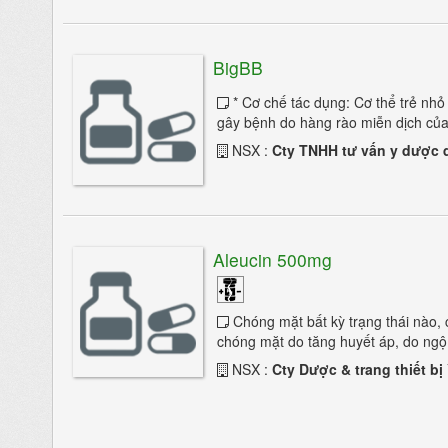
BigBB
* Cơ chế tác dụng: Cơ thể trẻ nhỏ
gây bệnh do hàng rào miễn dịch của 
NSX :
Cty TNHH tư vấn y dược q
Aleucin 500mg
Chóng mặt bất kỳ trạng thái nào, c
chóng mặt do tăng huyết áp, do ngộ 
NSX :
Cty Dược & trang thiết bị