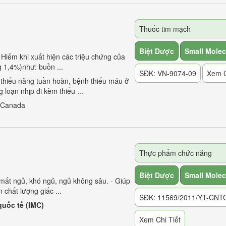
Thuốc tim mạch
Biệt Dược
Small Molec
Hiếm khi xuất hiện các triệu chứng của
1,4%)như: buồn ...
SĐK: VN-9074-09
Xem C
, thiểu năng tuần hoàn, bệnh thiếu máu ở
loạn nhịp đi kèm thiểu ...
 Canada
Thực phẩm chức năng
Biệt Dược
Small Molec
 mất ngủ, khó ngủ, ngủ không sâu. - Giúp
n chất lượng giấc ...
SĐK: 11569/2011/YT-CNT
uốc tế (IMC)
Xem Chi Tiết