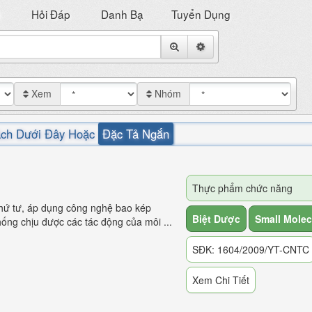
ề
Hỏi Đáp
Danh Bạ
Tuyển Dụng
Xem
Nhóm
ách Dưới Đây Hoặc
Đặc Tả Ngắn
Thực phẩm chức năng
hứ tư, áp dụng công nghệ bao kép
Biệt Dược
Small Molec
ng chịu được các tác động của môi ...
SĐK: 1604/2009/YT-CNTC
Xem Chi Tiết