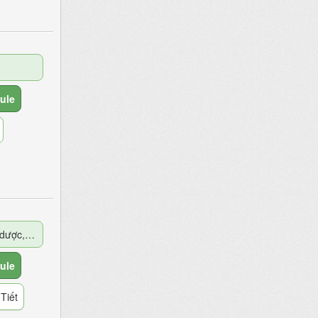
ule
Thuốc có nguồn gốc Thảo dược, Động vật
ule
Tiết