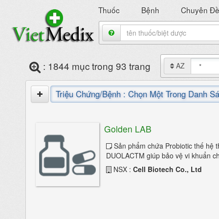
Thuốc
Bệnh
Chuyên Đ
: 1844 mục trong 93 trang
AZ
Triệu Chứng/Bệnh :
Chọn Một Trong Danh S
Viêm da do tiếp xúc
Golden LAB
Alzheimer
Sản phẩm chứa Probiotic thế hệ t
Đau đầu mạn tính
DUOLACTM giúp bảo vệ vi khuẩn chố
NSX :
Cell Biotech Co., Ltd
Đau dây thần kinh tam thoa
Đau nửa đầu
Đau nửa đầu migrain