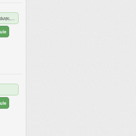
Thuốc có nguồn gốc Thảo dược, Động vật
ule
ule