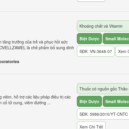
Khoáng chất và Vitamin
Biệt Dược
Small Molec
tăng trưởng của trẻ và phục hồi sức
 NOVELLZAMEL là chế phẩm bổ sung dinh
SĐK: VN-3648-07
Xem C
boratories
viêm, hỗ trợ các liệu pháp điều trị các
Biệt Dược
Small Molec
 cổ tử cung, viêm đường ...
SĐK: 5986/2010/YT-CNTC
Xem Chi Tiết