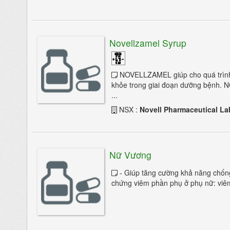
Liệt nửa mặt
Liệt nửa người
Lo âu
Novellzamel Syrup
Loạn dưỡng cơ
NOVELLZAMEL giúp cho quá trình 
Loạn trương lực cơ
khỏe trong giai đoạn dưỡng bệnh.
...
Múa giật
NSX :
Novell Pharmaceutical La
Mộng du
Ngất
Nữ Vương
Nhức đầu
- Giúp tăng cường khả năng chống 
Nhược cơ
chứng viêm phần phụ ở phụ nữ: viêm
Parkinson
Parkinson thứ phát