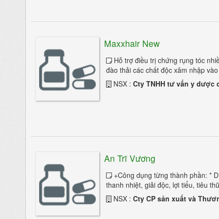
Rối loạn giấc ngủ
Maxxhair New
700/24 trang
1
2
3
Hỗ trợ điều trị chứng rụng tóc nhi
đào thải các chất độc xâm nhập vào 
NSX :
Cty TNHH tư vấn y dược q
An Trĩ Vương
+Công dụng từng thành phần: * Di
thanh nhiệt, giải độc, lợi tiểu, tiêu t
NSX :
Cty CP sản xuất và Thươ