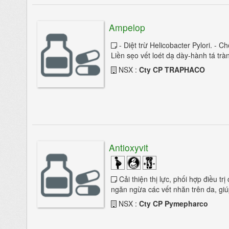
Ampelop
- Diệt trừ Helicobacter Pylori. - C
Liền sẹo vết loét dạ dày-hành tá trà
NSX :
Cty CP TRAPHACO
Antioxyvit
Cải thiện thị lực, phối hợp điều t
ngăn ngừa các vết nhăn trên da, giúp
NSX :
Cty CP Pymepharco