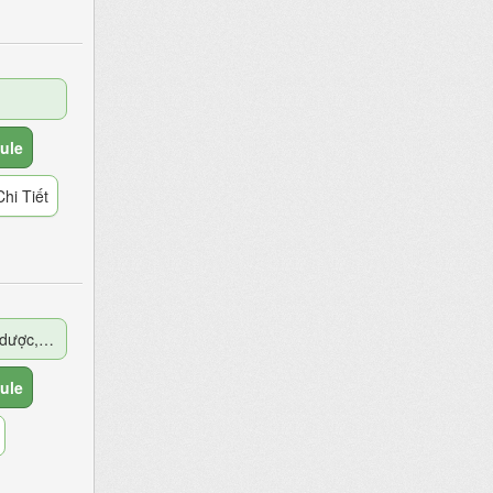
ule
hi Tiết
Thuốc có nguồn gốc Thảo dược, Động vật
ule