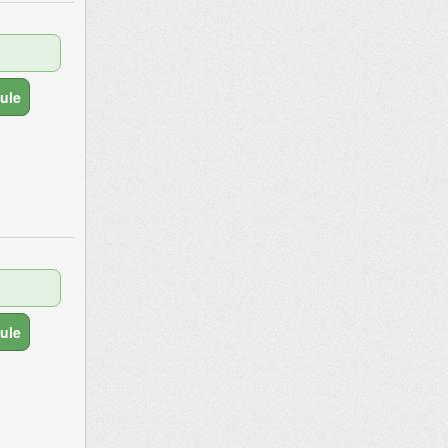
ule
ule