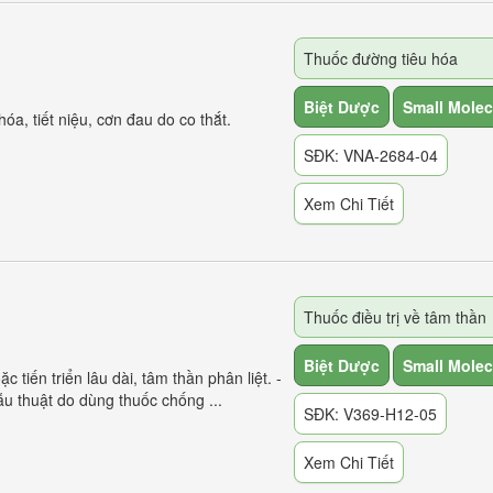
Thuốc đường tiêu hóa
Biệt Dược
Small Molec
óa, tiết niệu, cơn đau do co thắt.
SĐK: VNA-2684-04
Xem Chi Tiết
Thuốc điều trị về tâm thần
Biệt Dược
Small Molec
tiến triển lâu dài, tâm thần phân liệt. -
 thuật do dùng thuốc chống ...
SĐK: V369-H12-05
Xem Chi Tiết