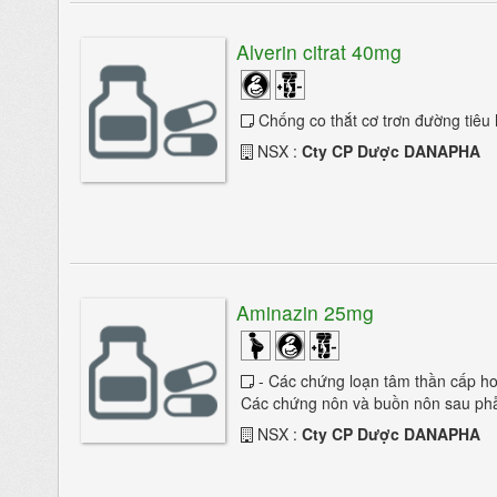
Alverin citrat 40mg
Chống co thắt cơ trơn đường tiêu h
NSX :
Cty CP Dược DANAPHA
Aminazin 25mg
- Các chứng loạn tâm thần cấp hoặc 
Các chứng nôn và buồn nôn sau phẫu
NSX :
Cty CP Dược DANAPHA