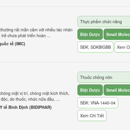
Thực phẩm chức năng
 thường rất mẫn cảm với nhiều tác nhân
Biệt Dược
Small Molec
trẻ chưa phát triển hoàn ...
uốc tế (IMC)
SĐK: SDKBIGBB
Xem Ch
Thuốc chống nôn
Biệt Dược
Small Molec
hóng mặt vị trí, chóng mặt kích thích,
độc, do thuốc, nhức nửa đầu, ...
SĐK: VNA-1440-04
 Y tế Bình Định (BIDIPHAR)
Xem Chi Tiết