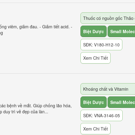
hống viêm, giảm đau. - Giảm tiết acid. -
Biệt Dược
Small Molec
ng
SĐK: V180-H12-10
Xem Chi Tiết
Khoáng chất và Vitamin
Biệt Dược
Small Molec
rị các bệnh về mắt. Giúp chống lão hóa,
 duy trì vẻ đẹp của làn...
SĐK: VNA-3146-05
Xem Chi Tiết