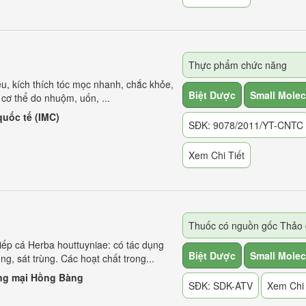
Thực phẩm chức năng
4
5
6
7
8
9
10
ều, kích thích tóc mọc nhanh, chắc khỏe,
Biệt Dược
Small Molec
cơ thể do nhuộm, uốn, ...
uốc tế (IMC)
SĐK: 9078/2011/YT-CNTC
Xem Chi Tiết
ếp cá Herba houttuyniae: có tác dụng
Biệt Dược
Small Molec
hũng, sát trùng. Các hoạt chất trong...
ng mại Hồng Bàng
SĐK: SDK-ATV
Xem Chi 