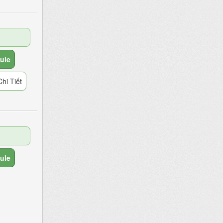
ule
hi Tiết
ule