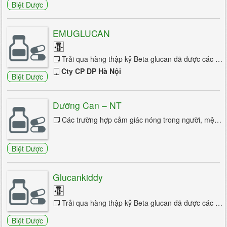
Liệt nửa mặt
Biệt Dược
Liệt nửa người
EMUGLUCAN
Lo âu
Trải qua hàng thập kỷ Beta glucan đã được các nhà khoa học biết đến là một thành phần của thực vật. Trong hơn hai mươi năm nay, nó đã ...
Loạn dưỡng cơ
Cty CP DP Hà Nội
Biệt Dược
Loạn trương lực cơ
Múa giật
Dưỡng Can – NT
Mộng du
Các trường hợp cảm giác nóng trong người, mệt mỏi, bứt rứt khó chịu, ăn khó tiêu, mẩn ngứa trên da, vàng da, sạm da là những triệu chứng ...
Ngất
Biệt Dược
Nhức đầu
Glucankiddy
Nhược cơ
Parkinson
Trải qua hàng thập kỷ Beta glucan đã được các nhà khoa học biết đến là một thành phần của thực vật. Từ những năm 60 nó đã được nghiên...
Parkinson thứ phát
Biệt Dược