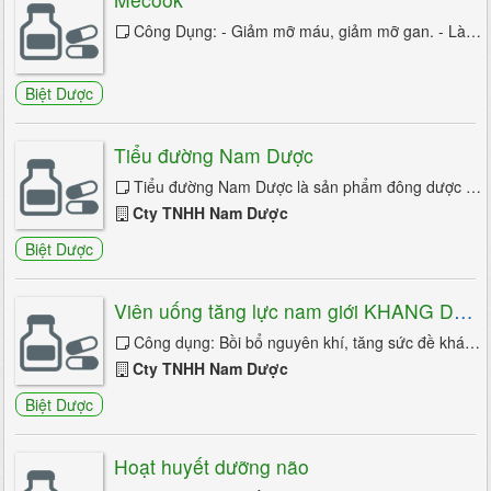
Công Dụng: - Giảm mỡ máu, giảm mỡ gan. - Làm chậm quá trình vữa xơ động mạch. - Hạ cholesterol. Đối tượng dùng:...
Biệt Dược
Tiểu đường Nam Dược
Tiểu đường Nam Dược là sản phẩm đông dược giúp tăng cường khả năng hạ đường huyết và ổn định đường huyết khi kết ...
Cty TNHH Nam Dược
Biệt Dược
Viên uống tăng lực nam giới KHANG DƯỢC
Công dụng: Bồi bổ nguyên khí, tăng sức đề kháng của cơ thể. Tăng cường sinh lực cho hoạt động thể lực và trí óc, giảm mệt mỏi căng ...
Cty TNHH Nam Dược
Biệt Dược
Hoạt huyết dưỡng não