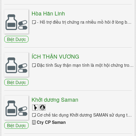
Rối loạn giấc ngủ
Hòa Hãn Linh
- Hỗ trợ điều trị chứng ra nhiều mồ hôi ở lòng bàn tay, lòng bàn chân, ngực, trán và lưng… - Giúp giảm bớt tình trạng hồi hộp, lo âu. -...
700/24 trang
1
2
3
4
5
6
Biệt Dược
7
8
9
10
ÍCH THẬN VƯƠNG
Đặc tính Suy thận mạn tính là một hội chứng trong đó thận mất dần và vĩnh viễn chức năng theo thời gian, chỉ biểu hiện triệu ...
Biệt Dược
Khởi dương Saman
Cơ chế tác dụng Khởi dương SAMAN sử dụng thảo dược chứa nhiều L-arginine, trong cơ thể chúng được chuyển hóa thành NO (Nitric Oxit) ức chế ...
Cty CP Saman
Biệt Dược