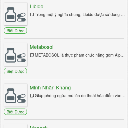
Libido
Trong một ý nghĩa chung, Libido được sử dụng để mô tả những mong muốn cơ bản cho quan hệ tình dục. Thuật ngữ này được đặt ra bởi bác ...
Biệt Dược
Metabosol
METABOSOL là thực phẩm chức năng gồm Alpha lipoic acid và 7 loại thảo dược quý, có khả năng phục hồi GLUT4- là kênh vận chuyển glucose trên màng ...
Biệt Dược
Minh Nhãn Khang
Giúp phòng ngừa mù lòa do thoái hóa điểm vàng và đục thủy tinh thể. Tăng cường thị lực và hỗ trợ điều trị thoái hóa điểm vàng, đục ...
Biệt Dược
Mecook