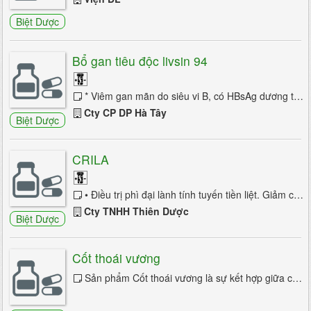
Đau thần kinh tọa
Biệt Dược
Động kinh
Bổ gan tiêu độc livsin 94
Bại não trẻ em
Chấn thương sọ não
* Viêm gan mãn do siêu vi B, có HBsAg dương tính * Viêm gan cấp và mãn tính do mọi nguyên nhân * Suy giảm chức năng gan với các biểu hiện mệ mỏi,...
Cty CP DP Hà Tây
Biệt Dược
Hội chứng ống cổ tay
HC mệt mỏi mạn
CRILA
Hoa mắt chóng mặt
• Điều trị phì đại lành tính tuyến tiền liệt. Giảm các triệu chứng của bệnh phì đại lành tính tuyến tiền liệt (đi tiểu khó, đi ...
Hoa mắt và chóng mặt
Cty TNHH Thiên Dược
Biệt Dược
Huntington
Cốt thoái vương
Lú lẫn
Sản phẩm Cốt thoái vương là sự kết hợp giữa các loại thảo dược thiên nhiên, các Vitamin, Glycin tạo thành một công thức toàn diện hỗ trợ...
Liệt mặt ngoại biên