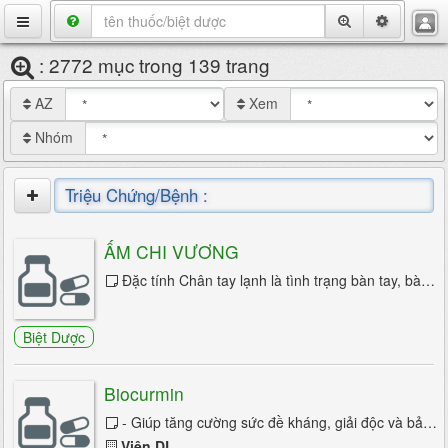
VietMedix
: 2772 mục trong 139 trang
Thuốc
AZ
Xem
Bệnh
Nhóm
Chuyên Đề
Triệu Chứng/Bệnh :
Hỏi Đáp
Viêm da do tiếp xúc
Danh Bạ
ẤM CHI VƯƠNG
Alzheimer
Đặc tính Chân tay lạnh là tình trạng bàn tay, bàn chân của bệnh nhân luôn cảm giác lạnh cóng, buốt giá, điều này, làm cho bệnh nhân luôn ...
Tuyển Dụng
Đau đầu mạn tính
Biệt Dược
Đau dây thần kinh tam thoa
Đau nửa đầu
Biocurmin
- Giúp tăng cường sức đề kháng, giải độc và bảo vệ tế bào gan, chống oxy hóa, hạn chế sự lão hóa của các bộ phận trong cơ thể, hỗ ...
Đau nửa đầu migrain
Viện DL