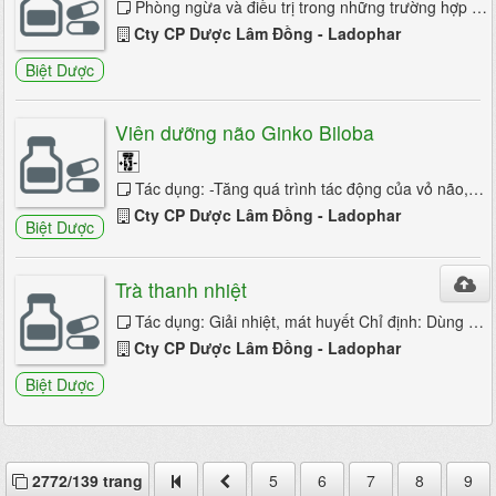
Phòng ngừa và điều trị trong những trường hợp sau: Thiểu năng tưần hoàn não, mạch vành, hội chứng rối loạn tiền đình Người suy giảm ...
Cty CP Dược Lâm Đồng - Ladophar
Biệt Dược
Viên dưỡng não Ginko Biloba
Tác dụng: -Tăng quá trình tác động của vỏ não, tăng trí nhớ và độ minh mẫn. -Tăng lượng Dopamin não có tác dụng kháng M.A.O nên khi dùng ...
Cty CP Dược Lâm Đồng - Ladophar
Biệt Dược
Trà thanh nhiệt
Tác dụng: Giải nhiệt, mát huyết Chỉ định: Dùng cho người có máu nóng hay bị nhức đầu, đại tiện táo bón, nước tiểu ít. Bệnh cao ...
Cty CP Dược Lâm Đồng - Ladophar
Biệt Dược
2772/139 trang
5
6
7
8
9