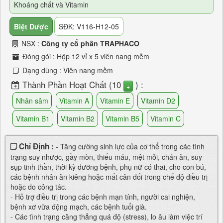
Khoáng chất và Vitamin
Biệt Dược
SĐK: V116-H12-05
NSX :
Công ty cổ phần TRAPHACO
Đóng gói : Hộp 12 vỉ x 5 viên nang mềm
Dạng dùng : Viên nang mềm
Thành Phần Hoạt Chất (10
) :
+
Nhân sâm
Vitamin A
Vitamin E
Vitamin D2
Vitamin B1
Vitamin B2
Vitamin B5
Vitamin C
Vitamin PP
Nguyên tố vi lượng
Chỉ Định :
- Tăng cường sinh lực của cơ thể trong các tình
trạng suy nhược, gầy mòn, thiếu máu, mệt mỏi, chán ăn, suy
sụp tinh thần, thời kỳ dưỡng bệnh, phụ nữ có thai, cho con bú,
các bệnh nhân ăn kiêng hoặc mất cân đối trong chế độ điều trị
hoặc do công tác.
- Hỗ trợ điều trị trong các bệnh mạn tính, người cai nghiện,
bệnh xơ vữa động mạch, các bệnh tuổi già.
- Các tình trạng căng thẳng quá độ (stress), lo âu làm việc trí