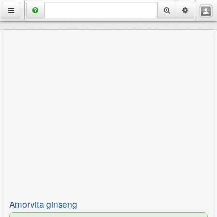
VietMedix
Thuốc
Bệnh
Chuyên Đề
Hỏi Đáp
Danh Bạ
Tuyển Dụng
Amorvita ginseng