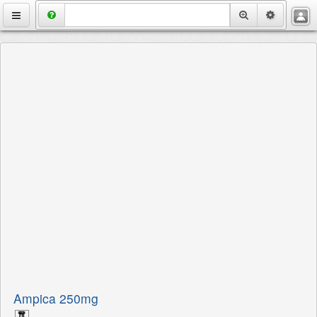
VietMedix
Thuốc
Bệnh
Chuyên Đề
Hỏi Đáp
Danh Bạ
Tuyển Dụng
Ampica 250mg