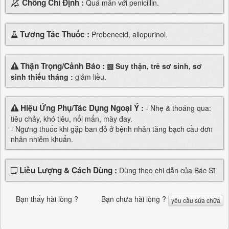
Chống Chỉ Định :
Quá mẫn với penicillin.
Tương Tác Thuốc :
Probenecid, allopurinol.
Thận Trọng/Cảnh Báo :
▧ Suy thận, trẻ sơ sinh, sơ
sinh thiếu tháng :
giảm liều.
Hiệu Ứng Phụ/Tác Dụng Ngoại Ý :
- Nhẹ & thoáng qua:
tiêu chảy, khó tiêu, nổi mẩn, mày đay.
- Ngưng thuốc khi gặp ban đỏ ở bệnh nhân tăng bạch cầu đơn
nhân nhiễm khuẩn.
Liều Lượng & Cách Dùng :
Dùng theo chi dẫn của Bác Sĩ
Bạn thấy hài lòng ?
Bạn chưa hài lòng ?
yêu cầu sửa chữa